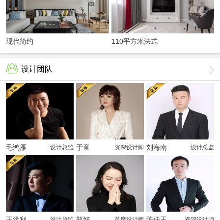
现代简约
110平方米法式
轻奢
设计团队
毛鸿雁
于童
刘海南
设计总监
资深设计师
设计总监
王洪利
郑好
陈佳玉
设计总监
首席设计师
资深设计师