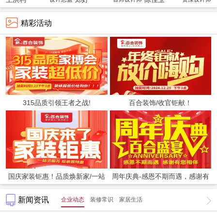
精彩活动
315品质引领王者之战!
百合装饰/收官钜献！
国庆家装钜惠！品质焕新家/一站
周年庆典-感恩不期而遇，感谢有
新闻资讯
企业动态
装修常识
家居生活