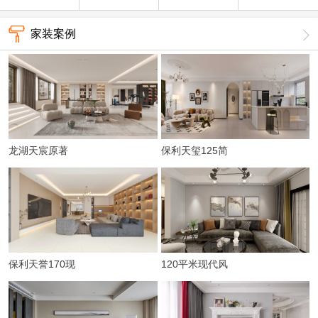
家装案例
龙湖天宸原著
保利天玺125简
198平简约
约风
保利天誉170现
120平米现代风
代简约
三房