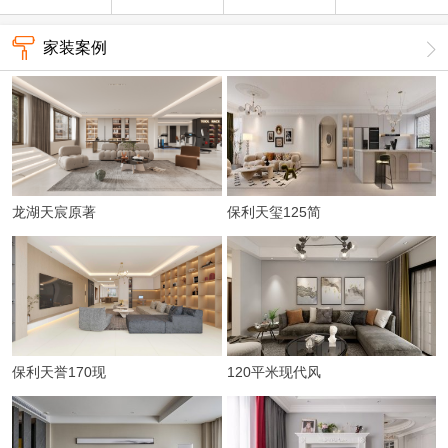
家装案例
龙湖天宸原著
保利天玺125简
198平简约
约风
保利天誉170现
120平米现代风
代简约
三房