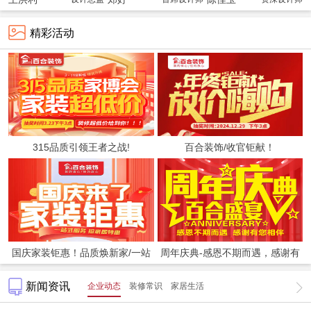
精彩活动
315品质引领王者之战!
百合装饰/收官钜献！
国庆家装钜惠！品质焕新家/一站
周年庆典-感恩不期而遇，感谢有
新闻资讯
企业动态
装修常识
家居生活