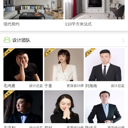
现代简约
110平方米法式
轻奢
设计团队
毛鸿雁
于童
刘海南
设计总监
资深设计师
设计总监
王洪利
郑好
陈佳玉
设计总监
首席设计师
资深设计师