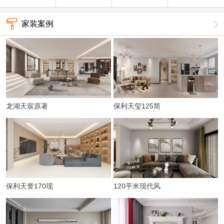
家装案例
龙湖天宸原著
保利天玺125简
198平简约
约风
保利天誉170现
120平米现代风
代简约
三房