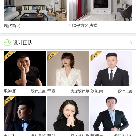
现代简约
110平方米法式
轻奢
设计团队
毛鸿雁
于童
刘海南
设计总监
资深设计师
设计总监
王洪利
郑好
陈佳玉
设计总监
首席设计师
资深设计师