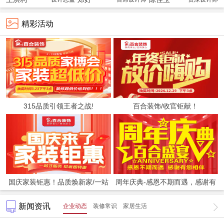
精彩活动
315品质引领王者之战!
百合装饰/收官钜献！
国庆家装钜惠！品质焕新家/一站
周年庆典-感恩不期而遇，感谢有
新闻资讯
企业动态
装修常识
家居生活